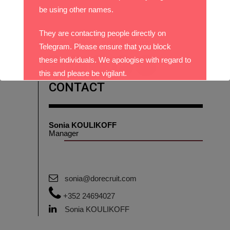
be using other names.
They are contacting people directly on
Please follow and like us:
Telegram. Please ensure that you block
these individuals. We apologise with regard to
this and please be vigilant.
CONTACT
With best wishes,
The DO Recruitment Team
Sonia KOULIKOFF
Manager
sonia@dorecruit.com
+352 24694027
Sonia KOULIKOFF