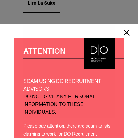
Lire La Suite
ATTENTION
SCAM USING DO RECRUITMENT
ADVISORS
DO NOT GIVE ANY PERSONAL
INFORMATION TO THESE
INDIVIDUALS.
APRÈS
Please pay attention, there are scam artists
NOTRE
claiming to work for DO Recruitment