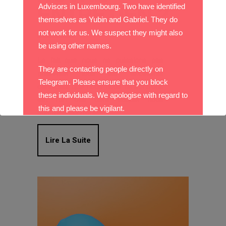
Advisors in Luxembourg. Two have identified
ENTRETIEN ?
themselves as Yubin and Gabriel. They do
not work for us. We suspect they might also
be using other names.
Le fait que nous ne puissions pas
They are contacting people directly on
présenter tous les excellents
Telegram. Please ensure that you block
candidats que nous nous rencontrons
these individuals. We apologise with regard to
est l’un des défis auquel nous
this and please be vigilant.
sommes confrontés.
With best wishes,
Lire La Suite
The DO Recruitment Team