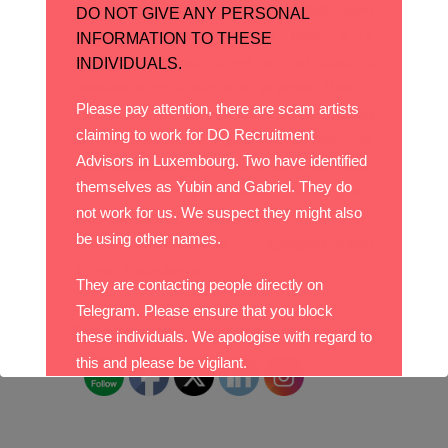
Journée qui démarre par un candidat venu
DO NOT GIVE ANY PERSONAL
prendre un café au bureau. Merci à ce
INFORMATION TO THESE
candidat avec qui j’ai eu un réel plaisir à
INDIVIDUALS.
travailler et qui a décroché le poste. Merci à
Please pay attention, there are scam artists
ce candidat qui, par ses remerciements et sa
claiming to work for DO Recruitment
délicate attention, a égayé ma journée. Une
Advisors in Luxembourg. Two have identified
reconnaissance qui révèle le sens du métier
themselves as Yubin and Gabriel. They do
de recruteur et qui me pousse chaque jour à
not work for us. We suspect they might also
me dépasser.
be using other names.
#dorecruitmentadvisors #peopledomatter
#merci #recrutement
They are contacting people directly on
Telegram. Please ensure that you block
Please follow and like us:
these individuals. We apologise with regard to
this and please be vigilant.
With best wishes,