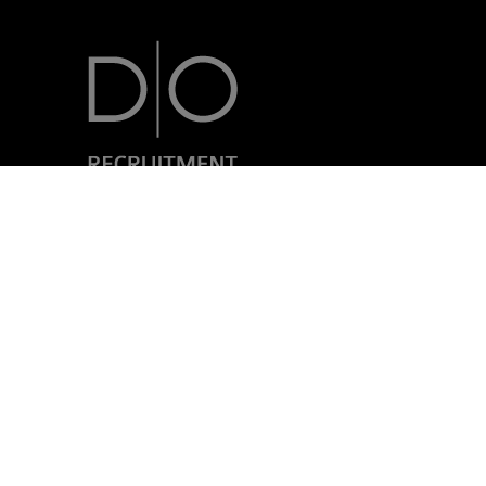
7, rue Nicolas Simmer
L-2538 Luxembourg
+352 24 69 40-1