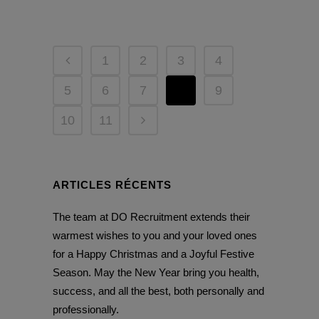
1
2
3
4
5
6
7
8
9
10
11
ARTICLES RÉCENTS
The team at DO Recruitment extends their
warmest wishes to you and your loved ones
for a Happy Christmas and a Joyful Festive
Season. May the New Year bring you health,
success, and all the best, both personally and
professionally.