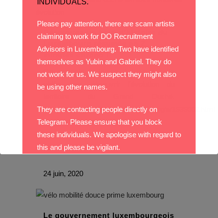
INDIVIDUALS.
Please pay attention, there are scam artists
Découvrez un bout d’histoire du
claiming to work for DO Recruitment
Luxembourg résumée en 2
Advisors in Luxembourg. Two have identified
minutes chrono !
themselves as Yubin and Gabriel. They do
On remonte le temps à travers cette
not work for us. We suspect they might also
vidéo pour découvrir l'évolution du
be using other names.
territoire du Grand Duché.
They are contacting people directly on
https://5minutes.rtl.lu/actu/luxembourg/a/1535002.html
Telegram. Please ensure that you block
...
these individuals. We apologise with regard to
this and please be vigilant.
With best wishes,
24 juin, 2020
The DO Recruitment Team
Le gouvernement luxembourgeois